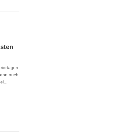
asten
eiertagen
kann auch
i...