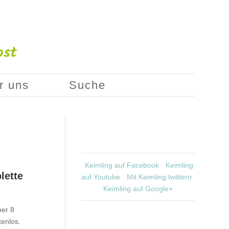
r uns
Suche
Keimling auf Facebook
Keimling
lette
auf Youtube
Mit Keimling twittern
Keimling auf Google+
ber 8
tenlos.