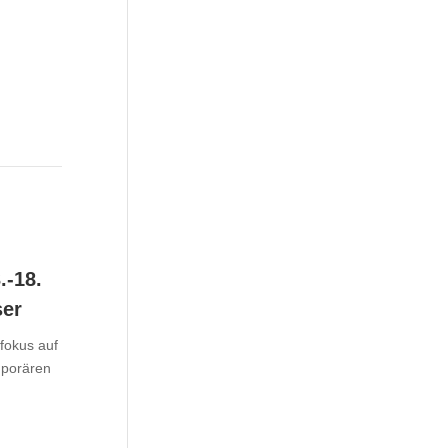
.-18.
ser
tfokus auf
mporären