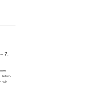
– 7.
mmer
 Detox-
n wir