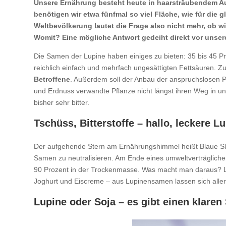
Unsere Ernährung besteht heute in haarsträubendem Au
benötigen wir etwa fünfmal so viel Fläche, wie für die
Weltbevölkerung lautet die Frage also nicht mehr, ob w
Womit? Eine mögliche Antwort gedeiht direkt vor unsere
Die Samen der Lupine haben einiges zu bieten: 35 bis 45 P
reichlich einfach und mehrfach ungesättigten Fettsäuren. Zu 
Betroffene
. Außerdem soll der Anbau der anspruchslosen Pf
und Erdnuss verwandte Pflanze nicht längst ihren Weg in
bisher sehr bitter.
Tschüss, Bitterstoffe – hallo, leckere L
Der aufgehende Stern am Ernährungshimmel heißt Blaue S
Samen zu neutralisieren. Am Ende eines umweltverträglichen
90 Prozent in der Trockenmasse. Was macht man daraus? Le
Joghurt und Eiscreme – aus Lupinensamen lassen sich allerle
Lupine oder Soja – es gibt einen klaren 