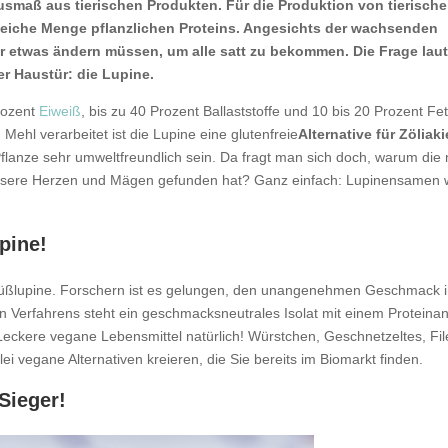
smaß aus tierischen Produkten. Für die Produktion von tierisch
 gleiche Menge pflanzlichen Proteins. Angesichts der wachsenden
ir etwas ändern müssen, um alle satt zu bekommen. Die Frage laut
r Haustür: die Lupine.
rozent
Eiweiß
, bis zu 40 Prozent Ballaststoffe und 10 bis 20 Prozent Fet
Mehl verarbeitet ist die Lupine eine glutenfreie
Alternative für
Zöliaki
lanze sehr umweltfreundlich sein. Da fragt man sich doch, warum die 
 unsere Herzen und Mägen gefunden hat? Ganz einfach: Lupinensamen
upine!
üßlupine. Forschern ist es gelungen, den unangenehmen Geschmack i
 Verfahrens steht ein geschmacksneutrales Isolat mit einem Proteinan
ckere vegane Lebensmittel natürlich! Würstchen, Geschnetzeltes, File
i vegane Alternativen kreieren, die Sie bereits im Biomarkt finden.
Sieger!