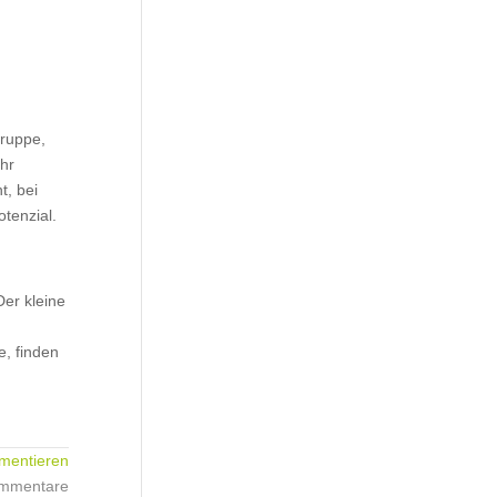
gruppe,
ehr
t, bei
otenzial.
Der kleine
e, finden
entieren
ommentare