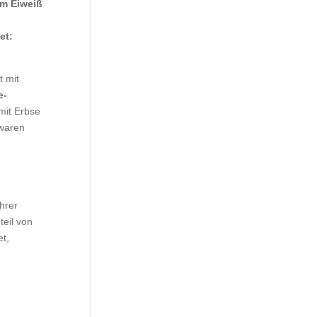
em Eiweiß
et:
t mit
e-
mit Erbse
 waren
hrer
teil von
t,