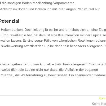
 sind die sandigen Böden Mecklenburg-Vorpommerns.
tickstoff im Boden und lockern ihn mit ihrer langen Pfahlwurzel auf.
Potenzial
aken denken. Doch leider gibt es ihn und er richtet sich an eine Ziel
ine Erdnuss-Allergie hat, bei dem ist eine Kreuzreaktion mit der Lupine s
t walten lassen. Es sind sogar Fälle von allergischen Reaktionen bekann
Risikobewertung attestiert der Lupine daher ein besonders allergenes P
aften geben der Lupine Auftrieb – trotz ihres allergenen Potenzials. 
eise dient die Lupine nicht nur dazu, die Vielfalt in der veganen
 Potenzial, die Welternährung zu beeinflussen. Ein spannender Gedank
Komm
Keine K