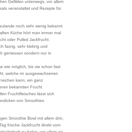
chen Gefilden unterwegs, vor allem
ats veranstaltet und Rezepte für
ierzulande noch sehr wenig bekannt
rzhaften Küche hört man immer mal
cht oder Pulled Jackfrucht.
h fasrig, sehr klebrig und
roh geniessen sondern nur in
e wie möglich, bis sie schon fast
rucht, welche im ausgewachsenen
reichen kann, ein ganz
eren bekannten Frucht
fen Fruchtfleisches lässt sich
 andicken von Smoothies
rtigen Smoothie Bowl mit allem drin,
Tag frische Jackfrucht direkt vom
stückstisch zu holen, vor allem an