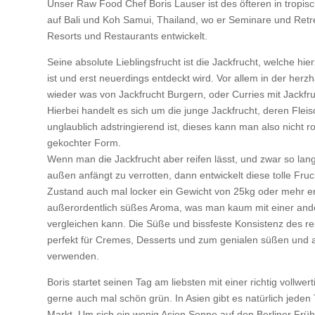
Unser Raw Food Chef Boris Lauser ist des öfteren in tropis
auf Bali und Koh Samui, Thailand, wo er Seminare und Retre
Resorts und Restaurants entwickelt.
Seine absolute Lieblingsfrucht ist die Jackfrucht, welche h
ist und erst neuerdings entdeckt wird. Vor allem in der he
wieder was von Jackfrucht Burgern, oder Curries mit Jackfru
Hierbei handelt es sich um die junge Jackfrucht, deren Fleisc
unglaublich adstringierend ist, dieses kann man also nicht 
gekochter Form.
Wenn man die Jackfrucht aber reifen lässt, und zwar so lang
außen anfängt zu verrotten, dann entwickelt diese tolle F
Zustand auch mal locker ein Gewicht von 25kg oder mehr er
außerordentlich süßes Aroma, was man kaum mit einer and
vergleichen kann. Die Süße und bissfeste Konsistenz des rei
perfekt für Cremes, Desserts und zum genialen süßen und
verwenden.
Boris startet seinen Tag am liebsten mit einer richtig vollwe
gerne auch mal schön grün. In Asien gibt es natürlich jeden 
Markt. Um sich ein wenig Asien Sonne auf den Berliner Früh