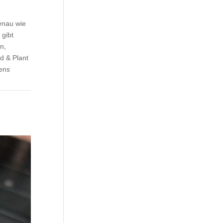
enau wie
 gibt
n,
d & Plant
tens