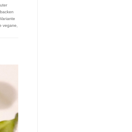
uter
gebacken
 Variante
ne vegane,