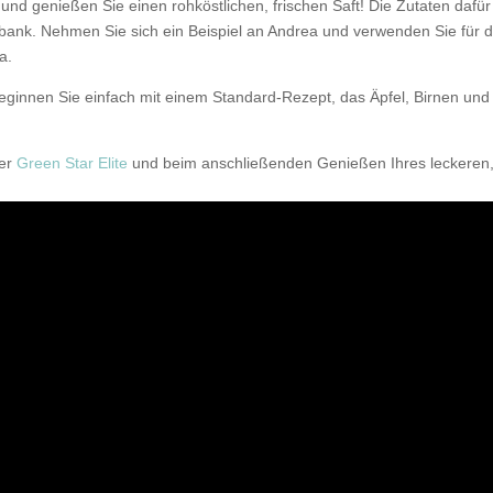
und genießen Sie einen rohköstlichen, frischen Saft!
Die Zutaten dafür
terbank. Nehmen Sie sich ein Beispiel an Andrea und verwenden Sie für 
a.
innen Sie einfach mit einem Standard-Rezept, das Äpfel, Birnen und
rer
Green Star Elite
und beim anschließenden Genießen Ihres leckeren