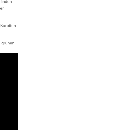
 finden
den
 Karotten
, grünen