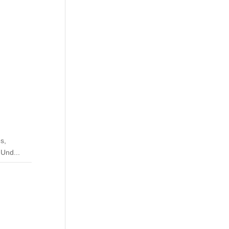
s,
 Und...