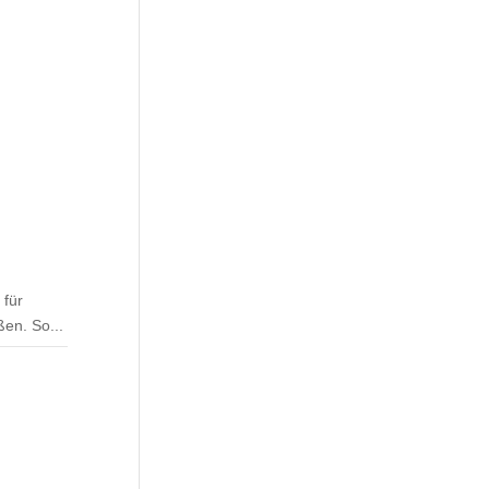
 für
ßen. So...