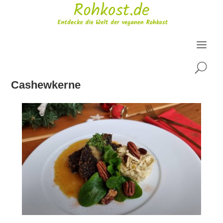
U
Cashewkerne