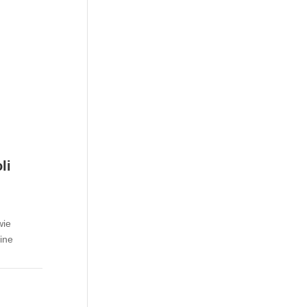
li
wie
ine